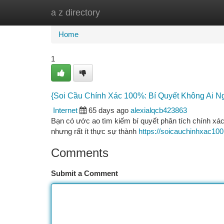
a z directory
Home
New Site Listings
Add Site
Ca
Home
1
{Soi Cầu Chính Xác 100%: Bí Quyết Không Ai 
Internet
65 days ago
alexialqcb423863
Bạn có ước ao tìm kiếm bí quyết phân tích chính xác
nhưng rất ít thực sự thành
https://soicauchinhxac10
Comments
Submit a Comment