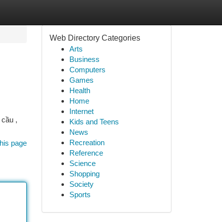
Web Directory Categories
Arts
Business
Computers
Games
Health
Home
Internet
 cầu ,
Kids and Teens
News
Recreation
his page
Reference
Science
Shopping
Society
Sports