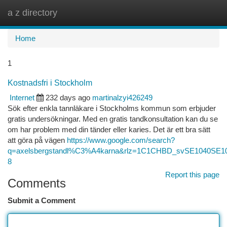
a z directory
Togg
navi
Home
1
Kostnadsfri i Stockholm
Internet
232 days ago
martinalzyi426249
Sök efter enkla tannläkare i Stockholms kommun som erbjuder
gratis undersökningar. Med en gratis tandkonsultation kan du se
om har problem med din tänder eller karies. Det är ett bra sätt
att göra på vägen
https://www.google.com/search?
q=axelsbergstandl%C3%A4karna&rlz=1C1CHBD_svSE1040
8
Report this page
Comments
Submit a Comment