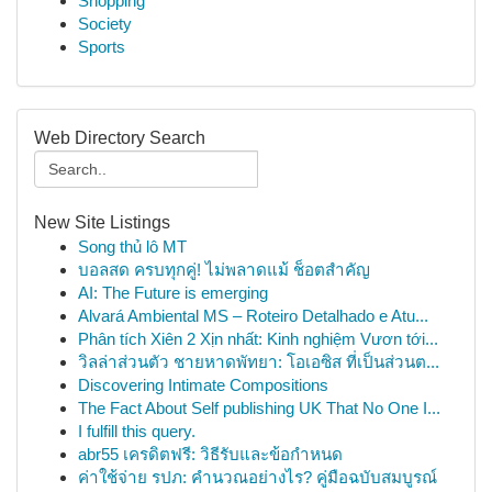
Shopping
Society
Sports
Web Directory Search
New Site Listings
Song thủ lô MT
บอลสด ครบทุกคู่! ไม่พลาดแม้ ช็อตสำคัญ
AI: The Future is emerging
Alvará Ambiental MS – Roteiro Detalhado e Atu...
Phân tích Xiên 2 Xịn nhất: Kinh nghiệm Vươn tới...
วิลล่าส่วนตัว ชายหาดพัทยา: โอเอซิส ที่เป็นส่วนต...
Discovering Intimate Compositions
The Fact About Self publishing UK That No One I...
I fulfill this query.
abr55 เครดิตฟรี: วิธีรับและข้อกำหนด
ค่าใช้จ่าย รปภ: คำนวณอย่างไร? คู่มือฉบับสมบูรณ์