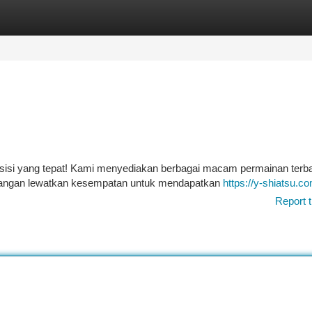
tegories
Register
Login
 posisi yang tepat! Kami menyediakan berbagai macam permainan terb
 Jangan lewatkan kesempatan untuk mendapatkan
https://y-shiatsu.c
Report t