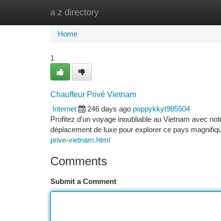
a z directory
Home
New Site Listings
Add Site
Ca
Home
1
Chauffeur Privé Vietnam
Internet
246 days ago
poppykkyt985504
Profitez d'un voyage inoubliable au Vietnam avec notr
déplacement de luxe pour explorer ce pays magnifiqu
prive-vietnam.html
Comments
Submit a Comment