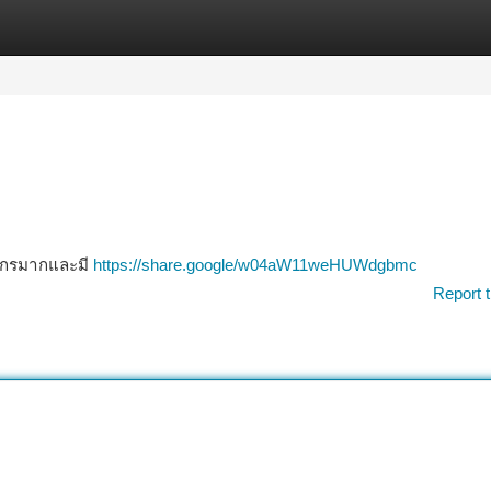
tegories
Register
Login
ชากรมากและมี
https://share.google/w04aW11weHUWdgbmc
Report t