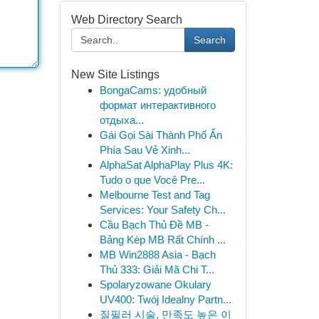
Web Directory Search
Search
New Site Listings
BongaCams: удобный
формат интерактивного
отдыха...
Gái Gọi Sài Thành Phố Ẩn
Phía Sau Vẻ Xinh...
AlphaSat AlphaPlay Plus 4K:
Tudo o que Você Pre...
Melbourne Test and Tag
Services: Your Safety Ch...
Cầu Bạch Thủ Đề MB -
Bảng Kép MB Rất Chính ...
MB Win2888 Asia - Bạch
Thủ 333: Giải Mã Chi T...
Spolaryzowane Okulary
UV400: Twój Idealny Partn...
질필러 시술, 만족도 높은 이