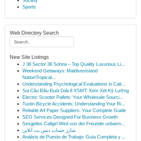
Society
Sports
Web Directory Search
New Site Listings
J 36 Sector 36 Sohna – Top Quality Luxurious Li...
Weekend Getaways: MaldivesIsland
NationTropical...
Understanding Psychological Evaluations in Cali...
Soi Cầu Đầu Đuôi Giải 8 XSMT: Xem Xét Kỹ Lưỡng
Electric Scooter Pallets: Your Wholesale Sourci...
Tustin Bicycle Accidents: Understanding Your Ri...
Reliable A4 Paper Suppliers: Your Complete Guide
SEO Services Designed For Business Growth
Sexgeiles Callgirl Wird von der Freundin unbarm...
شارژ حساب دنس بت آنلاین
Análisis de Puesto de Trabajo: Guía Completa y ...