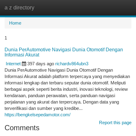
a z directory
Togg
navi
Home
1
Dunia PerAutomotive Navigasi Dunia Otomotif Dengan
Informasi Akurat
Internet
397 days ago
richardv864ubn3
Dunia PerAutomotive Navigasi Dunia Otomotif Dengan
Informasi Akurat adalah platform terpercaya yang menyediakan
informasi lengkap dan terbaru seputar dunia otomotif. Meliputi
berbagai aspek seperti berita industri, inovasi teknologi, review
kendaraan, panduan perawatan, serta panduan navigasi
perjalanan yang akurat dan terpercaya. Dengan data yang
terverifikasi dan sumber yang kredibe...
https://bengkelsepedamotor.com/
Report this page
Comments