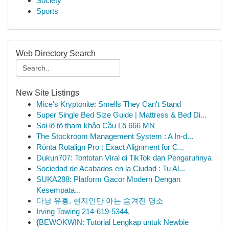
Society
Sports
Web Directory Search
New Site Listings
Mice's Kryptonite: Smells They Can't Stand
Super Single Bed Size Guide | Mattress & Bed Di...
Soi lô tô tham khảo Cầu Lô 666 MN
The Stockroom Management System : A In-d...
Rönta Rotalign Pro : Exact Alignment for C...
Dukun707: Tontotan Viral di TikTok dan Pengaruhnya
Sociedad de Acabados en la Ciudad : Tu Al...
SUKA288: Platform Gacor Modern Dengan
Kesempata...
다낭 유흥, 현지인만 아는 숨겨진 명소
Irving Towing 214-619-5344.
{BEWOKWIN: Tutorial Lengkap untuk Newbie